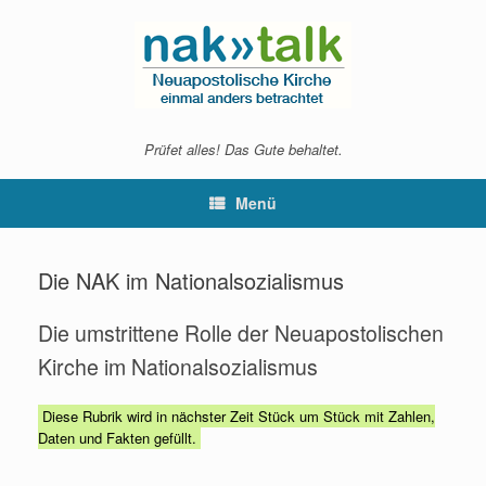
Zum
Inhalt
springen
Prüfet alles! Das Gute behaltet.
Menü
Die NAK im Nationalsozialismus
Die umstrittene Rolle der Neuapostolischen
Kirche im Nationalsozialismus
Diese Rubrik wird in nächster Zeit Stück um Stück mit Zahlen,
Daten und Fakten gefüllt.