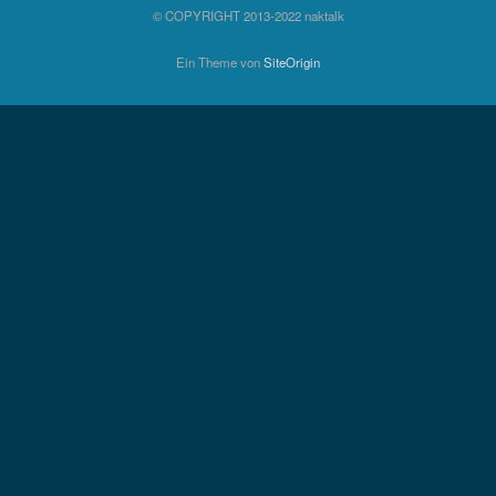
© COPYRIGHT 2013-2022 naktalk
Ein Theme von
SiteOrigin