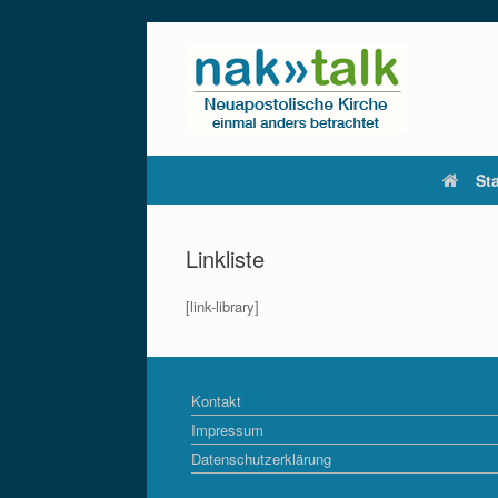
Zum
Inhalt
springen
Sta
Linkliste
[link-library]
Kontakt
Impressum
Datenschutzerklärung