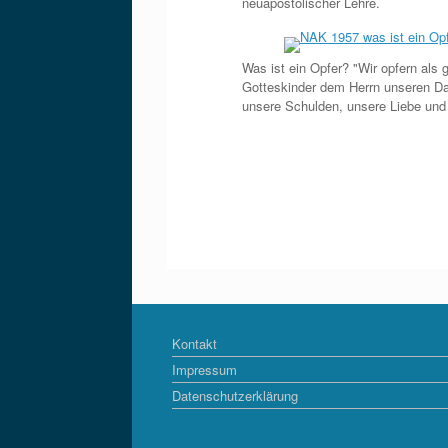
neuapostolischer Lehre.
Was ist ein Opfer? "Wir opfern als 
Gotteskinder dem Herrn unseren D
unsere Schulden, unsere Liebe und
Kontakt
Impressum
Datenschutzerklärung