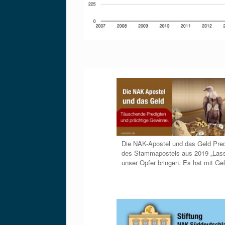
Die NAK-Apostel und das Geld Pred
des Stammapostels aus 2019 „Lass
unser Opfer bringen. Es hat mit Ge