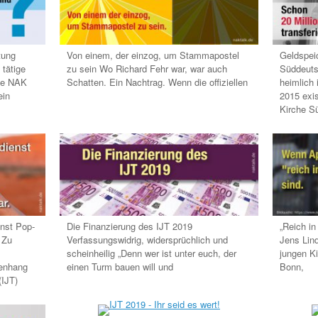
tung
Von einem, der einzog, um Stammapostel
Geldspei
 tätige
zu sein Wo Richard Fehr war, war auch
Süddeuts
Die NAK
Schatten. Ein Nachtrag. Wenn die offiziellen
heimlich 
ein
2015 exis
Kirche S
nst Pop-
Die Finanzierung des IJT 2019
„Reich in
 Zu
Verfassungswidrig, widersprüchlich und
Jens Lin
scheinheilig „Denn wer ist unter euch, der
jungen K
enhang
einen Turm bauen will und
Bonn,
(IJT)