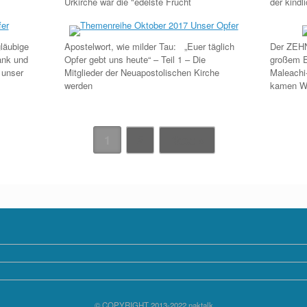
Urkirche war die "edelste Frucht
der kindl
gläubige
Apostelwort, wie milder Tau: „Euer täglich
Der ZEHN
ank und
Opfer gebt uns heute“ – Teil 1 – Die
großem E
 unser
Mitglieder der Neuapostolischen Kirche
Maleachi
werden
kamen We
1
2
Next »
© COPYRIGHT 2013-2022 naktalk