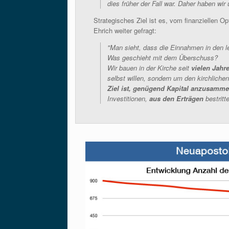
dies früher der Fall war. Daher haben wir
Strategisches Ziel ist es, vom finanziellen O
Ehrich weiter gefragt:
"Man sieht, dass die Einnahmen in den l
Was geschieht mit dem Überschuss?
Wir bauen in der Kirche seit
vielen Jahr
selbst willen, sondern um den kirchlich
Ziel ist, genügend Kapital anzusamme
Investitionen,
aus den Erträgen
bestrit