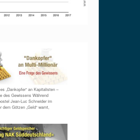
lles „Dankopfer“ an Kapitalisten –
ge des Gewissens Während
stel Jean-Luc Schneider im
r dem Götzen „Geld“ warnt,