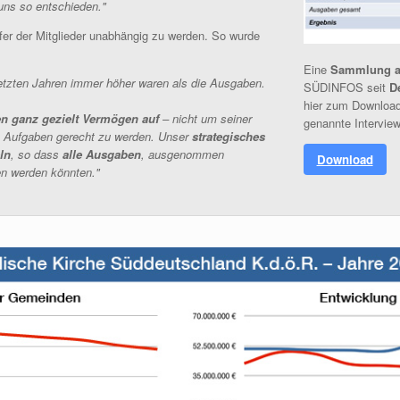
 uns so entschieden."
pfer der Mitglieder unabhängig zu werden. So wurde
Eine
Sammlung al
etzten Jahren immer höher waren als die Ausgaben.
SÜDINFOS seit
D
hier zum Download 
en ganz gezielt Vermögen auf
– nicht um seiner
genannte Interview
en Aufgaben gerecht zu werden. Unser
strategisches
ln
, so dass
alle Ausgaben
, ausgenommen
Download
ten werden könnten."