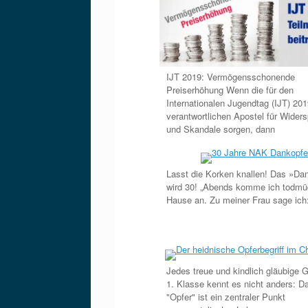
IJT 2019: Vermögensschonende
Preiserhöhung Wenn die für den
Internationalen Jugendtag (IJT) 20
verantwortlichen Apostel für Wider
und Skandale sorgen, dann
Lasst die Korken knallen! Das »Da
wird 30! „Abends komme ich todmü
Hause an. Zu meiner Frau sage ic
Jedes treue und kindlich gläubige 
1. Klasse kennt es nicht anders: D
"Opfer" ist ein zentraler Punkt