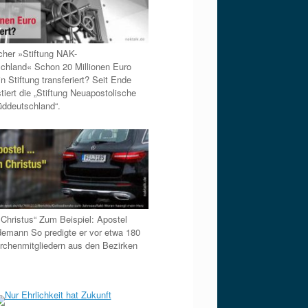
cher »Stiftung NAK-
chland« Schon 20 Millionen Euro
in Stiftung transferiert? Seit Ende
tiert die „Stiftung Neuapostolische
üddeutschland“.
 Christus“ Zum Beispiel: Apostel
demann So predigte er vor etwa 180
irchenmitgliedern aus den Bezirken