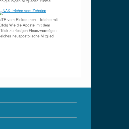
ich-gläubigen Mitglieder. Einmal
TE vom Einkommen – Irrlehre mit
rfolg Wie die Apostel mit dem
-Trick zu riesigen Finanzvermögen
lches neuapostolische Mitglied