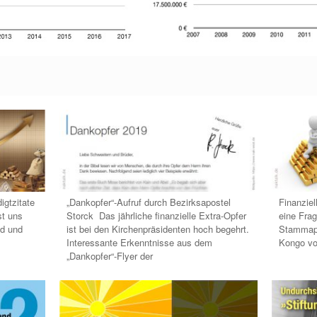
igtzitate
„Dankopfer“-Aufruf durch Bezirksapostel
Finanzie
t uns
Storck Das jährliche finanzielle Extra-Opfer
eine Fra
ld und
ist bei den Kirchenpräsidenten hoch begehrt.
Stammapo
Interessante Erkenntnisse aus dem
Kongo vo
„Dankopfer“-Flyer der