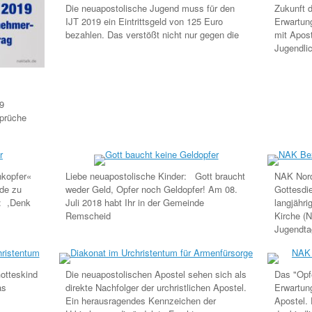
Die neuapostolische Jugend muss für den
Zukunft d
IJT 2019 ein Eintrittsgeld von 125 Euro
Erwartung
bezahlen. Das verstößt nicht nur gegen die
mit Apos
Jugendli
19
sprüche
nkopfer«
Liebe neuapostolische Kinder: Gott braucht
NAK Nord
de zu
weder Geld, Opfer noch Geldopfer! Am 08.
Gottesdi
h: ,Denk
Juli 2018 habt Ihr in der Gemeinde
langjähri
Remscheid
Kirche (N
Jugendta
Gotteskind
Die neuapostolischen Apostel sehen sich als
Das "Opfe
as
direkte Nachfolger der urchristlichen Apostel.
Erwartun
Ein herausragendes Kennzeichen der
Apostel.