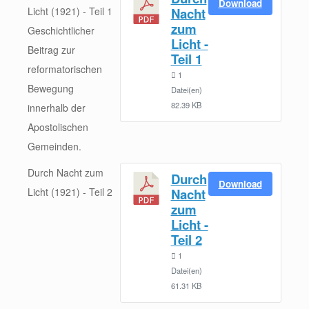
Download
Licht (1921) - Teil 1
Nacht
zum
Geschichtlicher
Licht -
Beitrag zur
Teil 1
reformatorischen
1
Bewegung
Datei(en)
82.39 KB
innerhalb der
Apostolischen
Gemeinden.
Durch Nacht zum
Durch
Download
Licht (1921) - Teil 2
Nacht
zum
Licht -
Teil 2
1
Datei(en)
61.31 KB