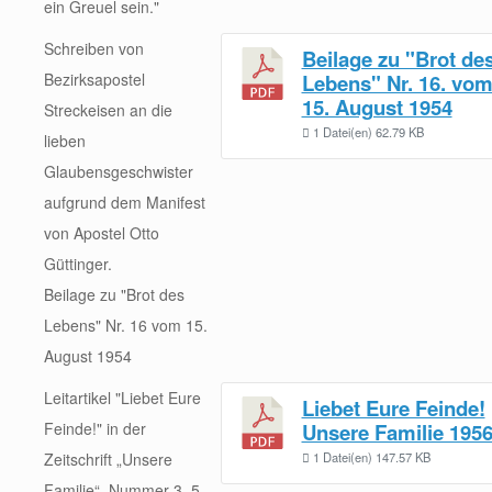
ein Greuel sein."
Schreiben von
Beilage zu "Brot de
Bezirksapostel
Lebens" Nr. 16. vo
15. August 1954
Streckeisen an die
1 Datei(en)
62.79 KB
lieben
Glaubensgeschwister
aufgrund dem Manifest
von Apostel Otto
Güttinger.
Beilage zu "Brot des
Lebens" Nr. 16 vom 15.
August 1954
Leitartikel "Liebet Eure
Liebet Eure Feinde!
Feinde!" in der
Unsere Familie 195
Zeitschrift „Unsere
1 Datei(en)
147.57 KB
Familie“, Nummer 3, 5.