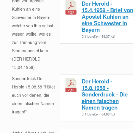
Brief von Apostel
Der Herold -
Kuhlen an eine
15.4.1958 - Brief vo
Apostel Kuhlen an
Schwester in Bayern,
eine Schwester in
welche von ihm selbst
Bayern
wissen wollte, wie es
1 Datei(en)
59.37 KB
zur Trennung vom
Stammapostel kam.
(DER HEROLD,
15.04.1958)
Sonderdruck Der
Der Herold -
Herold 15.08.58 "Hütet
15.8.1958 -
Sonderdruck - Die
euch vor denen, die
einen falschen
einen falschen Namen
Namen tragen
tragen!"
1 Datei(en)
64.98 KB
Artikel "Hütet euch vor