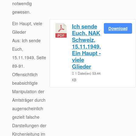
notwendig
gewesen.
Ein Haupt, viele
Ich sende
Download
Glieder
Euch, NAK
Schweiz,
Aus: Ich sende
15.11.1949,
Euch,
Ein Haupt -
15.11.1949, Seite
viele
Glieder
89-91.
1 Datei(en)
53.44
Offensichtlich
KB
beabsichtigte
Manipulation der
Amtsträger durch
augenscheinlich
gezielt falsche
Darstellungen der
Kirchenleitung im