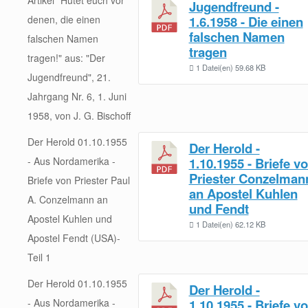
Jugendfreund -
denen, die einen
1.6.1958 - Die einen
falschen Namen
falschen Namen
tragen
tragen!" aus: "Der
1 Datei(en)
59.68 KB
Jugendfreund", 21.
Jahrgang Nr. 6, 1. Juni
1958, von J. G. Bischoff
Der Herold 01.10.1955
Der Herold -
- Aus Nordamerika -
1.10.1955 - Briefe v
Priester Conzelman
Briefe von Priester Paul
an Apostel Kuhlen
A. Conzelmann an
und Fendt
Apostel Kuhlen und
1 Datei(en)
62.12 KB
Apostel Fendt (USA)-
Teil 1
Der Herold 01.10.1955
Der Herold -
- Aus Nordamerika -
1.10.1955 - Briefe v