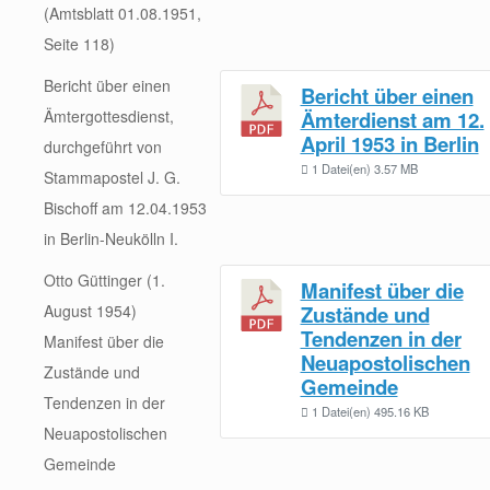
(Amtsblatt 01.08.1951,
Seite 118)
Bericht über einen
Bericht über einen
Ämtergottesdienst,
Ämterdienst am 12.
April 1953 in Berlin
durchgeführt von
1 Datei(en)
3.57 MB
Stammapostel J. G.
Bischoff am 12.04.1953
in Berlin-Neukölln I.
Otto Güttinger (1.
Manifest über die
August 1954)
Zustände und
Tendenzen in der
Manifest über die
Neuapostolischen
Zustände und
Gemeinde
Tendenzen in der
1 Datei(en)
495.16 KB
Neuapostolischen
Gemeinde