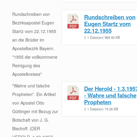
Rundschreiben von
Rundschreiben von
Bezirksapostel Eugen
Eugen Startz vom
22.12.1955
Startz vom 22.12.1955
1 Datei(en)
969.92 KB
an die Brüder im
Apostelbezirk Bayern.
"1955 die vollkommene
Reinigung des
Apostelkreises"
"Wahre und falsche
Der Herold - 1.3.195
Propheten". Ein Artikel
- Wahre und falsche
Propheten
von Apostel Otto
1 Datei(en)
74.26 KB
Güttinger mit Bezug zur
Botschaft von J. G.
Bischoff. (DER
HEROLD, 1.03.1957)