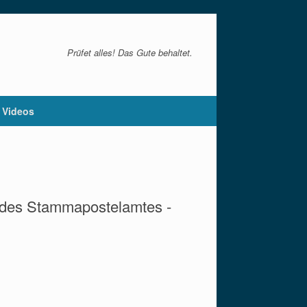
Prüfet alles! Das Gute behaltet.
Videos
g des Stammapostelamtes -