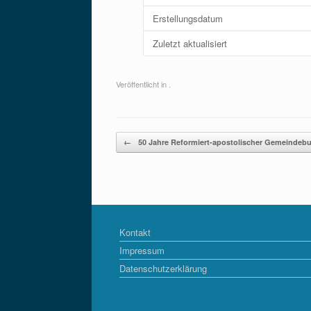
Erstellungsdatum
Zuletzt aktualisiert
Veröffentlicht in .
Beitragsnavigation
←
50 Jahre Reformiert-apostolischer Gemeindeb
Kontakt
Impressum
Datenschutzerklärung