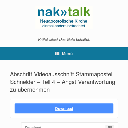
Zum
Inhalt
springen
Prüfet alles! Das Gute behaltet.
Menü
Abschrift Videoausschnitt Stammapostel
Schneider – Teil 4 – Angst Verantwortung
zu übernehmen
Download
Download
101