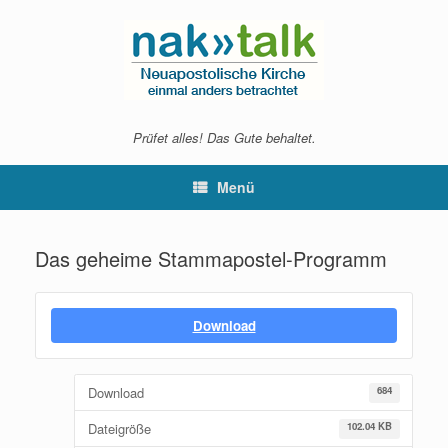
Zum
Inhalt
springen
Prüfet alles! Das Gute behaltet.
Menü
Das geheime Stammapostel-Programm
Download
Download
684
Dateigröße
102.04 KB