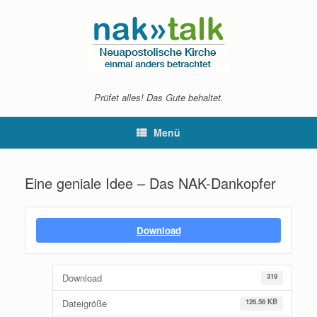
Zum
Inhalt
springen
Prüfet alles! Das Gute behaltet.
Menü
Eine geniale Idee – Das NAK-Dankopfer
Download
Download
319
Dateigröße
126.56 KB