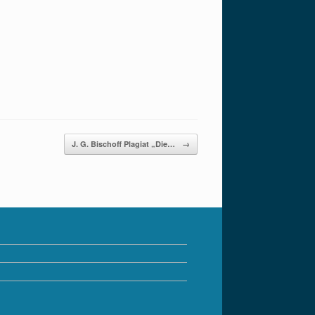
J. G. Bischoff Plagiat „Die…
→