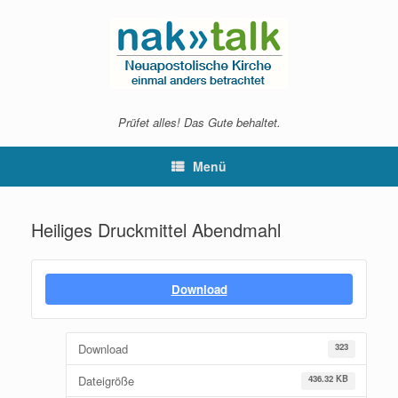
Zum
Inhalt
springen
Prüfet alles! Das Gute behaltet.
Menü
Heiliges Druckmittel Abendmahl
Download
Download
323
Dateigröße
436.32 KB