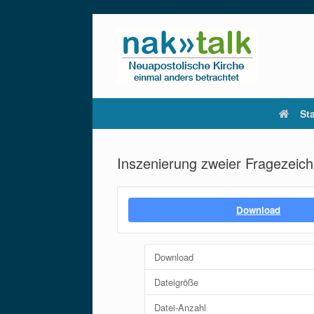
Zum
Inhalt
springen
Sta
Inszenierung zweier Fragezeiche
Download
Download
Dateigröße
Datei-Anzahl