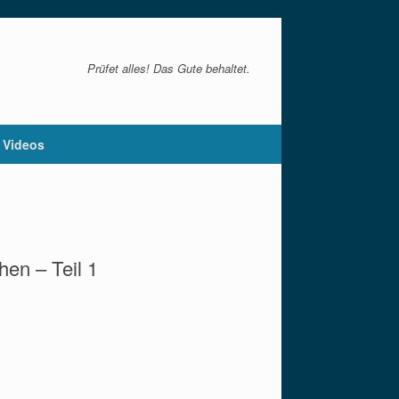
Prüfet alles! Das Gute behaltet.
Videos
hen – Teil 1