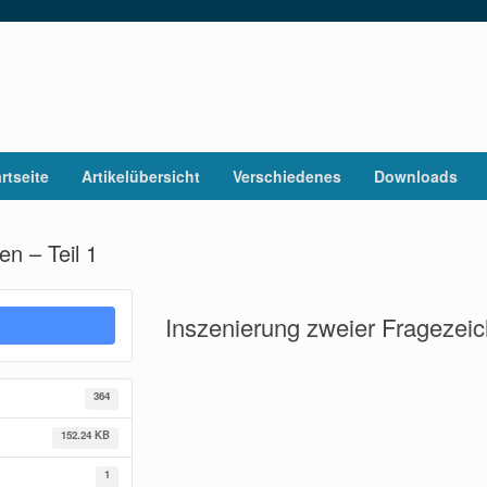
rtseite
Artikelübersicht
Verschiedenes
Downloads
n – Teil 1
Inszenierung zweier Fragezeic
364
152.24 KB
1