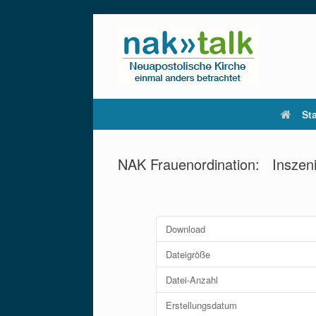
Zum
Inhalt
springen
Sta
NAK Frauenordination: Inszeni
Download
Dateigröße
Datei-Anzahl
Erstellungsdatum