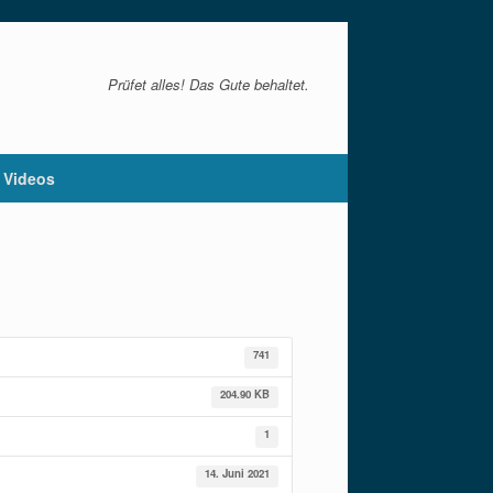
Prüfet alles! Das Gute behaltet.
Videos
741
204.90 KB
1
14. Juni 2021