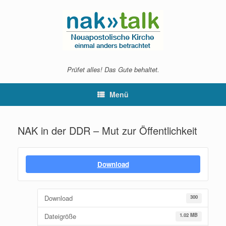
Zum
Inhalt
springen
Prüfet alles! Das Gute behaltet.
Menü
NAK in der DDR – Mut zur Öffentlichkeit
Download
Download
300
Dateigröße
1.02 MB