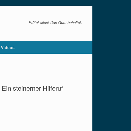
Prüfet alles! Das Gute behaltet.
Videos
in steinerner Hilferuf