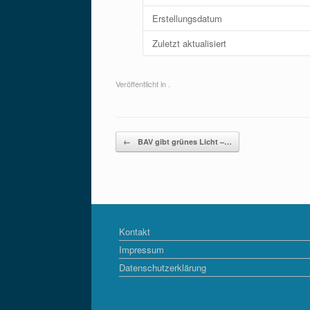
Erstellungsdatum
Zuletzt aktualisiert
Veröffentlicht in .
Beitragsnavigation
←
BAV gibt grünes Licht –…
Kontakt
Impressum
Datenschutzerklärung