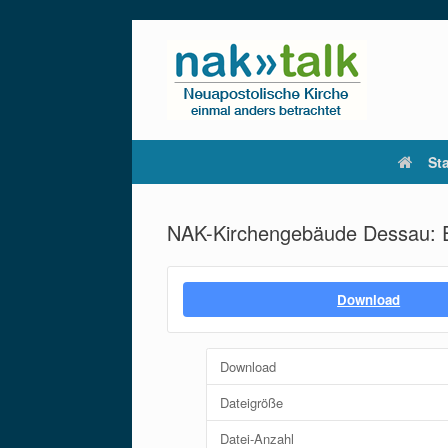
Zum
Inhalt
springen
Sta
NAK-Kirchengebäude Dessau: Ein
Download
Download
Dateigröße
Datei-Anzahl