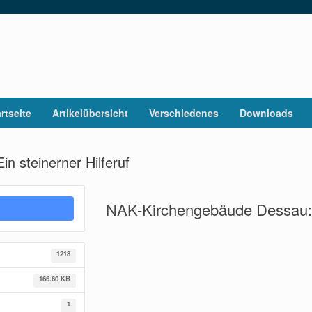
rtseite
Artikelübersicht
Verschiedenes
Downloads
 steinerner Hilferuf
NAK-Kirchengebäude Dessau: E
1218
166.60 KB
1