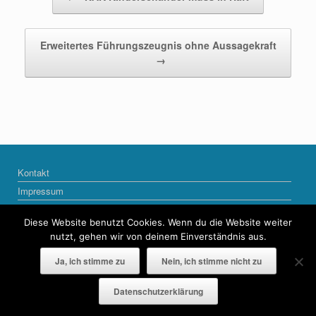
Erweitertes Führungszeugnis ohne Aussagekraft
→
Kontakt
Impressum
Datenschutzerklärung
Diese Website benutzt Cookies. Wenn du die Website weiter
nutzt, gehen wir von deinem Einverständnis aus.
Ja, ich stimme zu
Nein, ich stimme nicht zu
© COPYRIGHT 2013-2022 naktalk
Datenschutzerklärung
Ein Theme von
SiteOrigin