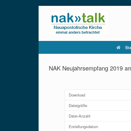
Zum
Inhalt
springen
Sta
NAK Neujahrsempfang 2019 am
Download
Dateigröße
Datei-Anzahl
Erstellungsdatum