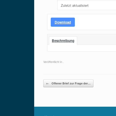
Zuletzt aktualisiert
Download
Beschreibung
Veröffentlicht in .
Beitragsnavigation
←
Offener Brief zur Frage der…