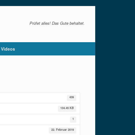
Prüfet alles! Das Gute behaltet.
Videos
439
134.45 KB
1
22. Februar 2019