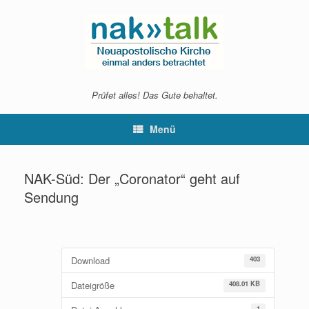
Zum
Inhalt
springen
Prüfet alles! Das Gute behaltet.
Menü
NAK-Süd: Der „Coronator“ geht auf
Sendung
Download
403
Dateigröße
408.01 KB
1