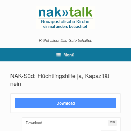
Zum
Inhalt
springen
Prüfet alles! Das Gute behaltet.
Menü
NAK-Süd: Flüchtlingshilfe ja, Kapazität
nein
Download
Download
289