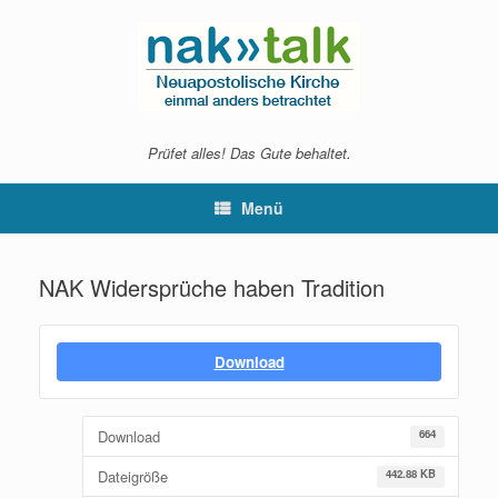
Zum
Inhalt
springen
Prüfet alles! Das Gute behaltet.
Menü
NAK Widersprüche haben Tradition
Download
Download
664
Dateigröße
442.88 KB