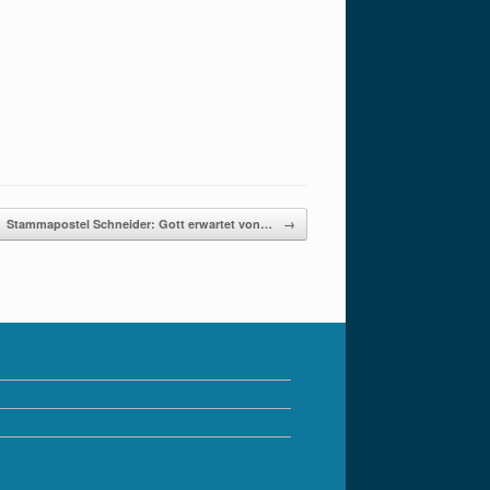
Stammapostel Schneider: Gott erwartet von…
→