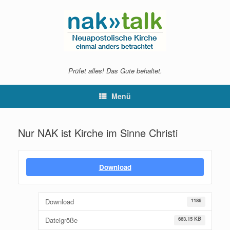
Zum
Inhalt
springen
Prüfet alles! Das Gute behaltet.
Menü
Nur NAK ist Kirche im Sinne Christi
Download
Download
1186
Dateigröße
663.15 KB