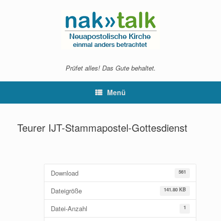
Zum
Inhalt
springen
Prüfet alles! Das Gute behaltet.
Menü
Teurer IJT-Stammapostel-Gottesdienst
Download
561
Dateigröße
141.80 KB
Datei-Anzahl
1