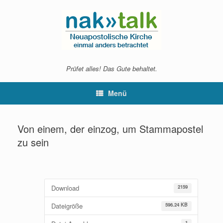
Zum
Inhalt
springen
Prüfet alles! Das Gute behaltet.
Menü
Von einem, der einzog, um Stammapostel
zu sein
Download
2159
Dateigröße
596.24 KB
1