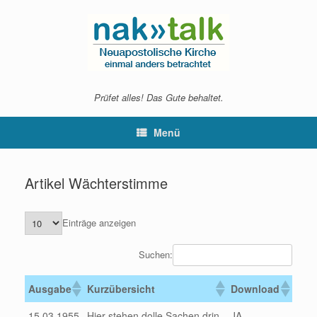
Zum
Inhalt
springen
Prüfet alles! Das Gute behaltet.
Menü
Artikel Wächterstimme
Einträge anzeigen
Suchen:
Ausgabe
Kurzübersicht
Download
15.03.1955
Hier stehen dolle Sachen drin.
JA