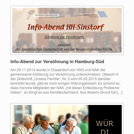
Info-Abend zur Versöhnung in Hamburg-Süd
Am 29.11.2014 wurde in Düsseldorf von VAG und NAK die
gemeinsame Erklärung zur Versöhnung unterschrieben. Obwohl in
der Zeitschrift „Unsere Familie“, Nr. 3 vom 05.02.2015 darüber
berichtet wurde, gibt es noch einigen Klärungsbedarf. Es scheint so,
dass manche Mitglieder der NAK „mit dieser Entwicklung Probleme
haben“, so klingt es aus Norddeutschland. Aus diesem Grund hat […]