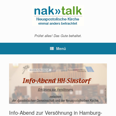
Zum
Inhalt
springen
Prüfet alles! Das Gute behaltet.
Menü
Info-Abend zur Versöhnung in Hamburg-