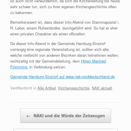
ist auch nicht verwunderlich, da sich die Kirchenleitung bis heute
sehr schwer tun, sich zu ihrer eigenen Kirchengeschichte offen
zu bekennen.
Bemerkenswert ist, dass dieser Info-Abend von Stammapostel i.
R. Leber, einem Ruheständler, durchgeführt wird. So hat er eher
einen privaten Charakter als einen offiziellen.
Da dieser Info-Abend in der Gemeinde Hamburg-Sinstorf
vorrangig eine regionale Veranstaltung ist, sollten sich alle,
welche vielleicht von anderen Bezirken daran teilnehmen wollen,
rechtzeitig mit der Gemeindeleitung, dem
Hirten Manfred
Frömming
, in Verbindung setzen.
Gemeinde Hamburg-Sinstorf auf www.nak-norddeutschland.de
Veröffentlicht in
Alle Artikel
,
Kirchengeschichte
,
NAK aktuell
.
Beitragsnavigation
←
NAKI und die Würde der Zeitzeugen