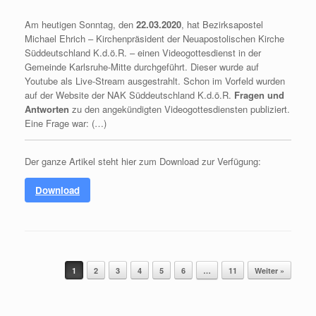
Am heutigen Sonntag, den
22.03.2020
, hat Bezirksapostel
Michael Ehrich – Kirchenpräsident der Neuapostolischen Kirche
Süddeutschland K.d.ö.R. – einen Videogottesdienst in der
Gemeinde Karlsruhe-Mitte durchgeführt. Dieser wurde auf
Youtube als Live-Stream ausgestrahlt. Schon im Vorfeld wurden
auf der Website der NAK Süddeutschland K.d.ö.R.
Fragen und
Antworten
zu den angekündigten Videogottesdiensten publiziert.
Eine Frage war: (…)
Der ganze Artikel steht hier zum Download zur Verfügung:
Download
Beitragsnavigation
1
2
3
4
5
6
…
11
Weiter »