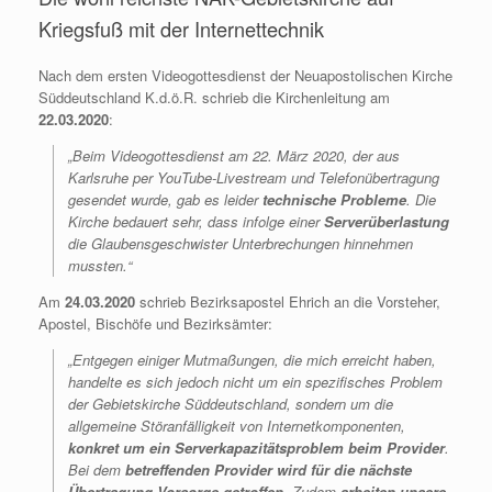
Kriegsfuß mit der Internettechnik
Nach dem ersten Videogottesdienst der Neuapostolischen Kirche
Süddeutschland K.d.ö.R. schrieb die Kirchenleitung am
22.03.2020
:
„Beim Videogottesdienst am 22. März 2020, der aus
Karlsruhe per YouTube-Livestream und Telefonübertragung
gesendet wurde, gab es leider
technische Probleme
. Die
Kirche bedauert sehr, dass infolge einer
Serverüberlastung
die Glaubensgeschwister Unterbrechungen hinnehmen
mussten.“
Am
24.03.2020
schrieb Bezirksapostel Ehrich an die Vorsteher,
Apostel, Bischöfe und Bezirksämter:
„Entgegen einiger Mutmaßungen, die mich erreicht haben,
handelte es sich jedoch nicht um ein spezifisches Problem
der Gebietskirche Süddeutschland, sondern um die
allgemeine Störanfälligkeit von Internetkomponenten,
konkret um ein Serverkapazitätsproblem beim Provider
.
Bei dem
betreffenden Provider wird für die nächste
Übertragung Vorsorge getroffen
. Zudem
arbeiten unsere