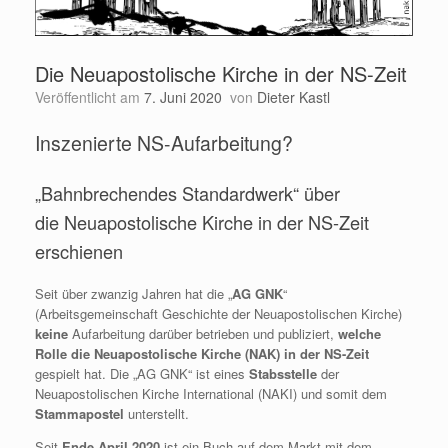
Die Neuapostolische Kirche in der NS-Zeit
Veröffentlicht am
7. Juni 2020
von
Dieter Kastl
Inszenierte NS-Aufarbeitung?
„Bahnbrechendes Standardwerk“ über
die Neuapostolische Kirche in der NS-Zeit
erschienen
Seit über zwanzig Jahren hat die „
AG GNK
“
(Arbeitsgemeinschaft Geschichte der Neuapostolischen Kirche)
keine
Aufarbeitung darüber betrieben und publiziert,
welche
Rolle die Neuapostolische Kirche (NAK) in der NS-Zeit
gespielt hat. Die „AG GNK“ ist eines
Stabsstelle
der
Neuapostolischen Kirche International (NAKI) und somit dem
Stammapostel
unterstellt.
Seit
Ende April 2020
ist ein Buch auf dem Markt mit dem