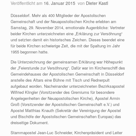
Veröffentlicht am
16. Januar 2015
von
Dieter Kastl
Düsseldorf. Mehr als 400 Mitglieder der Apostolischen
Gemeinschaft und der Neuapostolischen Kirche erlebten am
Samstag, 29. November 2014, emotionale Augenblicke: Vertreter
beider Kirchen unterzeichneten eine „Erklärung zur Versöhnung“
und setzten damit ein historisches Zeichen. Dieses beendet eine
für beide Kirchen schwierige Zeit, die mit der Spaltung im Jahr
1955 begonnen hatte.
Die Unterzeichnung der gemeinsamen Erklärung war Höhepunkt
der „Feierstunde zur Versöhnung“. Dafür war im Kirchenschiff des
Gemeindehauses der Apostolischen Gemeinschaft in Düsseldorf
anstelle des Altars eine Bühne mit Tisch und Rednerpult
aufgebaut worden. Nacheinander unterzeichneten Bezirksapostel
Wilfried Klingler (Vorsitzender des Gremiums für besondere
Angelegenheiten der Neuapostolischen Kirche), Apostel Armin
Groß (Vorsitzender der Apostolischen Gemeinschaft e.V.) und
Apostel Matthias Knauth (Sekretär der Vereinigung der Apostel
und Bischöfe der Apostolischen Gemeinschaften Europas) das
dreiseitige Dokument.
Stammapostel Jean-Luc Schneider, Kirchenpräsident und Leiter