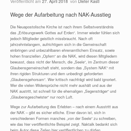
Veröffentlicht am
27. April 2018
von
Dieter Kastl
Wege der Aufarbeitung nach NAK-Ausstieg
Die Neuapostolische Kirche ist nach ihrem Selbstverständnis
das „Erlösungswerk Gottes auf Erden“. Immer wieder fühlen sich
jedoch Mitglieder geistlich missbraucht. Nach oft
jahrzehntelangem, aufrichtigem sich in die Gemeinschaft
einbringen und unbezahlbaren ehrenamtlichem Einsatz, sowie
hohen finanziellen „Opfern“ an die NAK, wird diesen Mitgliedern
bewusst, dass nicht der Mensch, die „Seele“, im Zentrum dieser
Glaubensgemeinschaft steht, sondern das „System NAK“ mit
ihren rigiden Strukturen und dem unbedingt geforderten
„Glaubensgehorsam“. Wer kritisch nachfrägt wird bald ignoriert.
Wer die vielen Widersprüche nicht mehr aushält und aus der
NAK austritt, ist schnell für die ehemaligen „Segensträger“ und
„Glaubensgeschwister“ nur noch Luft.
Wege zur Aufarbeitung des Erlebten – nach einem Ausstritt aus
der NAK – gibt es sicher etliche. Einer davon ist, sich in
verschiedenen Formen manches „von der Seele“ zu schreiben,
wie das hier veröffentlichte Beispiel zeigt. Naktalk bedankt sich
beim Autor diese Zeilen hier veröffentlichen zu dürfen.