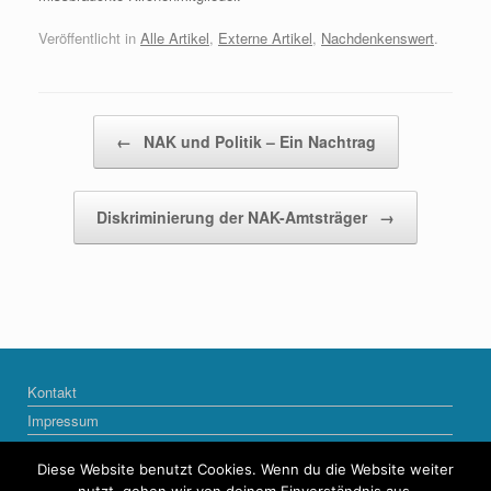
Veröffentlicht in
Alle Artikel
,
Externe Artikel
,
Nachdenkenswert
.
Beitragsnavigation
←
NAK und Politik – Ein Nachtrag
Diskriminierung der NAK-Amtsträger
→
Kontakt
Impressum
Datenschutzerklärung
Diese Website benutzt Cookies. Wenn du die Website weiter