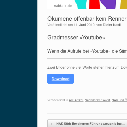
Ökumene offenbar kein Renner
Veröffentlicht am
11. Juni 2019
von
Dieter Kastl
Gradmesser »Youtube«
Wenn die Aufrufe bei »Youtube« die Stim
Zwei Bilder ohne viel Worte stehen hier zum Do
Download
Veröffentlicht in
Alle Artikel
,
Nachdenkenswert
,
NAK und 
Beitragsnavigation
←
NAK Süd: Erweitertes Führungszeugnis ins…