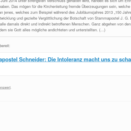
 Juni 2014 unter strengsten Verschluss gehalten wird, handelt es sich um E
 haben. Das mögen für die Kirchenleitung fremde Überzeugungen sein, welche 
n jenes, welches zum Beispiel während des Jubiläumsjahres 2013 „150 Jahre N
wicklung und gezielte Vergöttlichung der Botschaft von Stammapostel J. G. 
 alle damals direkt und indirekt betroffenen Menschen. Ganz abgehen von den
dem sie Gott alles mögliche andichteten und unterstellten. (…)
ereit:
postel Schneider: Die Intoleranz macht uns zu scha
enswert
.