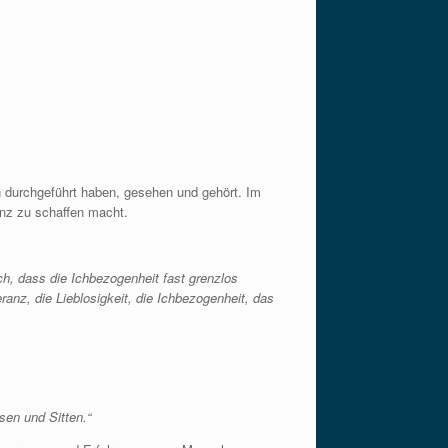
n durchgeführt haben, gesehen und gehört. Im
anz zu schaffen macht.
h, dass die Ichbezogenheit fast grenzlos
ranz, die Lieblosigkeit, die Ichbezogenheit, das
en und Sitten.“