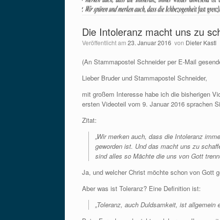
Die Intoleranz macht uns zu sc
Veröffentlicht am
23. Januar 2016
von
Dieter Kastl
(An Stammapostel Schneider per E-Mail gesend
Lieber Bruder und Stammapostel Schneider,
mit großem Interesse habe ich die bisherigen V
ersten Videoteil vom 9. Januar 2016 sprachen S
Zitat:
„Wir merken auch, dass die Intoleranz imm
geworden ist. Und das macht uns zu schaffen,
sind alles so Mächte die uns von Gott trenn
Ja, und welcher Christ möchte schon von Gott g
Aber was ist Toleranz? Eine Definition ist:
„Toleranz, auch Duldsamkeit, ist allgemei