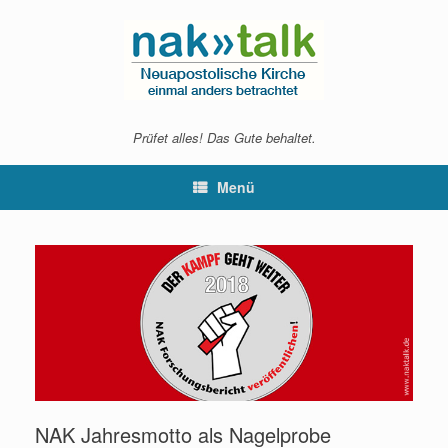
Zum
Inhalt
springen
Prüfet alles! Das Gute behaltet.
Menü
NAK Jahresmotto als Nagelprobe