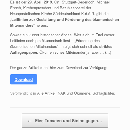
Es ist der
29. April 2019
. Ort: Stuttgart-Degerloch. Michael
Ehrich, Kirchenpräsident und Bezirksapostel der
Neuapostolischen Kirche Süddeutschland K.d.ö.R. gibt die
„
Leitlinien zur Gestaltung und Förderung des ökumenischen
Miteinanders
“ heraus.
Soweit ein kurzer historischer Abriss. Was sich im Titel dieser
Leitlinien noch pro-ökumenisch liest ‒ „Förderung des
ökumenischen Miteinanders“ ‒ zeigt sich schnell als
striktes
Auflagenpapier.
Ökumenisches Miteinander ja, aber … (…)
Der ganze Artikel steht hier zum Download zur Verfügung:
Download
Veröffentlicht in
Alle Artikel
,
NAK und Ökumene
,
Schlaglichter
.
Beitragsnavigation
←
Eier, Tomaten und Steine gegen…