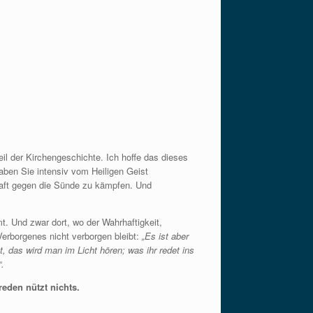
il der Kirchengeschichte. Ich hoffe das dieses
haben Sie intensiv vom Heiligen Geist
 Kraft gegen die Sünde zu kämpfen. Und
mt. Und zwar dort, wo der Wahrhaftigkeit,
erborgenes nicht verborgen bleibt:
„Es ist aber
, das wird man im Licht hören; was ihr redet ins
.
reden nützt nichts.