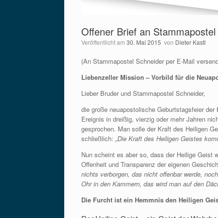
Offener Brief an Stammapostel 
Veröffentlicht am
30. Mai 2015
von
Dieter Kastl
(An Stammapostel Schneider per E-Mail versend
Liebenzeller Mission – Vorbild für die Neuap
Lieber Bruder und Stammapostel Schneider,
die große neuapostolische Geburtstagsfeier der 
Ereignis in dreißig, vierzig oder mehr Jahren n
gesprochen. Man solle der Kraft des Heiligen Gei
schließlich:
„Die Kraft des Heiligen Geistes kom
Nun scheint es aber so, dass der Heilige Geist w
Offenheit und Transparenz der eigenen Geschich
nichts verborgen, das nicht offenbar werde, noch
Ohr in den Kammern, das wird man auf den Däche
Die Furcht ist ein Hemmnis den Heiligen Gei