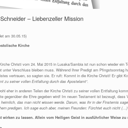
Schneider – Liebenzeller Mission
et am 30.05.15)
ostolische Kirche
Kirche Christi vom 24. Mai 2015 in Lusaka/Sambia ist nun schon wieder ein Te
icht unter Verschluss bleiben muss. Während Ihrer Predigt am Pfingstsonntag 
stes vertrauen, so sagten sie. Er ruft: Kommt in die Kirche Christi! Er gibt
mt zu seiner vollen Entfaltung durch das Apostelamt“
.
ohl eher in anderen Teilen der Kirche Christi zu seiner vollen Entfaltung kom
te gegenüber die Ehre gegeben wird! Im neuen Testament ist bezeugt, dass V
 heimlich, das man nicht wissen werde. Darum, was ihr in der Finsternis saget
rn predigen. Ich sage euch aber, meinen Freunden: Fürchtet euch nicht (…)“
st wirken zu lassen.
Allein vom Heiligen Geist in ausführlicher Weise zu 