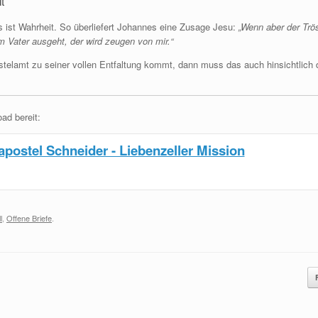
t
 ist Wahrheit. So überliefert Johannes eine Zusage Jesu:
„Wenn aber der Trö
m Vater ausgeht, der wird zeugen von mir.“
telamt zu seiner vollen Entfaltung kommt, dann muss das auch hinsichtlich d
ad bereit:
postel Schneider - Liebenzeller Mission
l
,
Offene Briefe
.