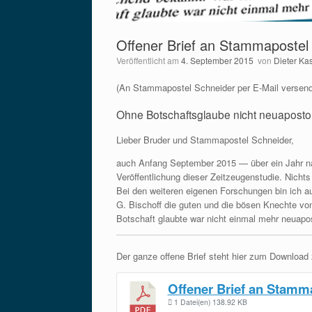
Offener Brief an Stammapostel
Veröffentlicht am
4. September 2015
von
Dieter Kas
(An Stammapostel Schneider per E-Mail versend
Ohne Botschaftsglaube nicht neuaposto
Lieber Bruder und Stammapostel Schneider,
auch Anfang September 2015 — über ein Jahr nac
Veröffentlichung dieser Zeitzeugenstudie. Nicht
Bei den weiteren eigenen Forschungen bin ich a
G. Bischoff die guten und die bösen Knechte von
Botschaft glaubte war nicht einmal mehr neuapo
Der ganze offene Brief steht hier zum Download
Offener Brief an Stamm
1 Datei(en)
138.92 KB