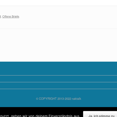
l
,
Offene Briefe
.
© COPYRIGHT 2013-2022 naktalk
Ein Theme von
SiteOrigin
Ja, ich stimme zu
nutzt, gehen wir von deinem Einverständnis aus.