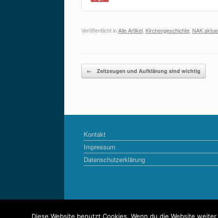
Veröffentlicht in
Alle Artikel
,
Kirchengeschichte
,
NAK aktuel
Beitragsnavigation
←
Zeitzeugen und Aufklärung sind wichtig
Kontakt
Impressum
Datenschutzerklärung
Diese Website benutzt Cookies. Wenn du die Website weiter 