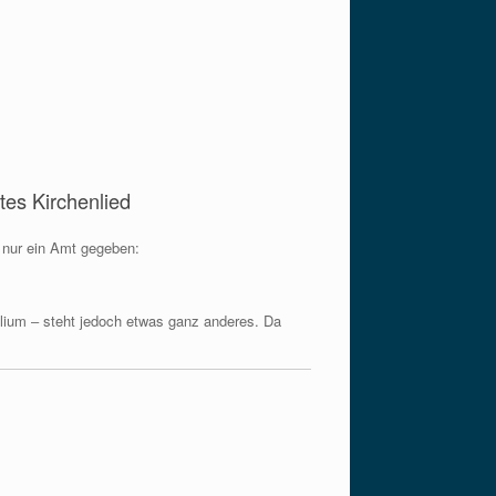
tes Kirchenlied
) nur ein Amt gegeben:
elium ‒ steht jedoch etwas ganz anderes. Da