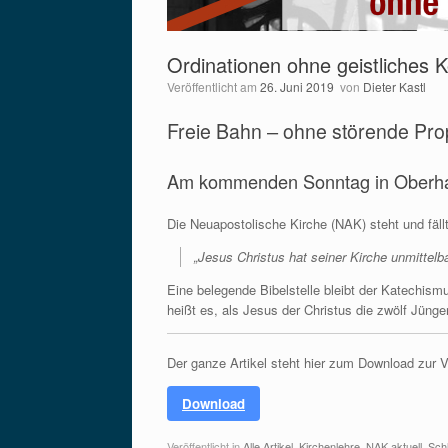
Ordinationen ohne geistliches K
Veröffentlicht am
26. Juni 2019
von
Dieter Kastl
Freie Bahn ‒ ohne störende Pr
Am kommenden Sonntag in Oberhause
Die Neuapostolische Kirche (NAK) steht und fäl
„Jesus Christus hat seiner Kirche unmittel
Eine belegende Bibelstelle bleibt der Katechis
heißt es, als Jesus der Christus die zwölf Jünger
Der ganze Artikel steht hier zum Download zur 
Download
Veröffentlicht in
Alle Artikel
,
Kirchenlehre
,
NAK aktuell
,
Schl