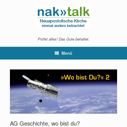
Zum
Inhalt
springen
Prüfet alles! Das Gute behaltet.
Menü
AG Geschichte, wo bist du?