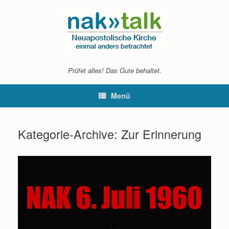
Zum
Inhalt
springen
Prüfet alles! Das Gute behaltet.
Menü
Kategorie-Archive:
Zur Erinnerung