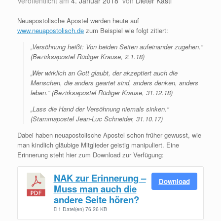
Veröffentlicht am
4. Januar 2018
von
Dieter Kastl
Neuapostolische Apostel werden heute auf
www.neuapostolisch.de
zum Beispiel wie folgt zitiert:
„Versöhnung heißt: Von beiden Seiten aufeinander zugehen.“
(Bezirksapostel Rüdiger Krause, 2.1.18)
„Wer wirklich an Gott glaubt, der akzeptiert auch die
Menschen, die anders geartet sind, anders denken, anders
leben.“ (Bezirksapostel Rüdiger Krause, 31.12.18)
„Lass die Hand der Versöhnung niemals sinken.“
(Stammapostel Jean-Luc Schneider, 31.10.17)
Dabei haben neuapostolische Apostel schon früher gewusst, wie
man kindlich gläubige Mitglieder geistig manipuliert. Eine
Erinnerung steht hier zum Download zur Verfügung:
NAK zur Erinnerung –
Download
Muss man auch die
andere Seite hören?
1 Datei(en)
76.26 KB