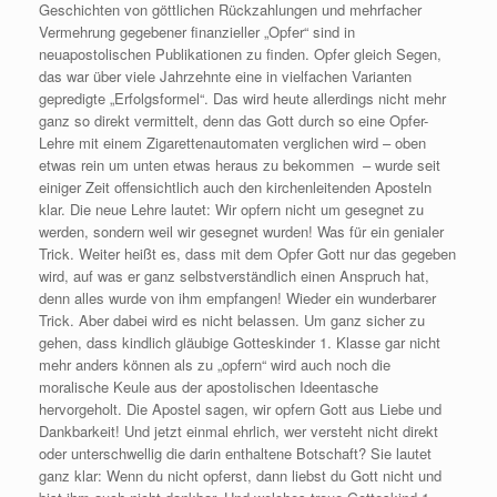
Geschichten von göttlichen Rückzahlungen und mehrfacher
Vermehrung gegebener finanzieller „Opfer“ sind in
neuapostolischen Publikationen zu finden. Opfer gleich Segen,
das war über viele Jahrzehnte eine in vielfachen Varianten
gepredigte „Erfolgsformel“. Das wird heute allerdings nicht mehr
ganz so direkt vermittelt, denn das Gott durch so eine Opfer-
Lehre mit einem Zigarettenautomaten verglichen wird – oben
etwas rein um unten etwas heraus zu bekommen – wurde seit
einiger Zeit offensichtlich auch den kirchenleitenden Aposteln
klar. Die neue Lehre lautet: Wir opfern nicht um gesegnet zu
werden, sondern weil wir gesegnet wurden! Was für ein genialer
Trick. Weiter heißt es, dass mit dem Opfer Gott nur das gegeben
wird, auf was er ganz selbstverständlich einen Anspruch hat,
denn alles wurde von ihm empfangen! Wieder ein wunderbarer
Trick. Aber dabei wird es nicht belassen. Um ganz sicher zu
gehen, dass kindlich gläubige Gotteskinder 1. Klasse gar nicht
mehr anders können als zu „opfern“ wird auch noch die
moralische Keule aus der apostolischen Ideentasche
hervorgeholt. Die Apostel sagen, wir opfern Gott aus Liebe und
Dankbarkeit! Und jetzt einmal ehrlich, wer versteht nicht direkt
oder unterschwellig die darin enthaltene Botschaft? Sie lautet
ganz klar: Wenn du nicht opferst, dann liebst du Gott nicht und