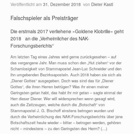
Veröffentlicht am
31. Dezember 2018
von
Dieter Kastl
Falschspieler als Preisträger
Die erstmals 2017 verliehene »Goldene Klobrille« geht
2018 an die „Verheimlicher des NAK-
Forschungsberichts“
Am letzten Tag eines Jahres wird gerne zurückgesehen – auf
das vergangene Jahr. Man muss schon den „Hut ziehen“ vor der
Schamlosigkeit von Stammapostel Jean-Luc Schneider und den
ihn umgebenden Bezirksaposteln. Auch 2018 haben sie sich als
„Diener Gottes“ ausgegeben. Doch was sind das für „Diener
Gottes“, die ihren Herren betrügen? Was ihr einen meiner
Geringsten getan habt, das habt ihr mir getan – sagte einmal der
Herr dieser Diener. Wer will widersprechen wenn gesagt wird,
auch die Zeitzeugen, welche durch die „Botschaft“ von
Stammapostel J. G. Bischoff einstens betrogen wurden und
durch die Verheimlichung des NAK-Forschungsberichts über jene
Botschaftszeit heute wieder – bitter – betrogen werden, gehören
nicht – mindestens – zu den Geringsten des Herrn? (…)