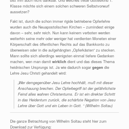
bist ihm auch nicht dankbar. Und welches treue Gotteskind 1.
Klasse möchte sich einem solchen schweren Selbstvorwurf
aussetzen?
Fakt ist, durch die schon immer rigide betriebene Opferlehre
wurden auch die Neuapostolischen Kirchen – zumindest einige
davon – sehr, sehr reich. Nun kann keinem verboten werden
weiterhin seine mehr oder weniger hat verdienten Moneten einer
Körperschaft des öffentlichen Rechts auf das Bankkonto zu
überweisen oder in die aufgehängten „Opferkästen“ zu stecken.
Mann sollte sich allerdings wenigsten einmal tiefere Gedanken
machen, wen man damit
wirklich
dient und das dieses Thema
heidnischen Ursprungs ist. Ja wie dadurch sogar
gegen
die
Lehre Jesu Christi gehandelt wird:
„Wer demgegenüber Jesu Lehre hochhält, muß mit dieser
Anschauung brechen. Der Opferbegriff ist der gefährlichste
Feind alles wahren Christentums. Er ist ein direkter Schritt
in das Heidentum zurück, die schärfste Negation von Jesu
Lehre über Gott und ein Leben in Gott. “ (Wilhelm Soltau)
Die ganze Betrachtung von Wilhelm Soltau steht hier zum
Download zur Verfügung: