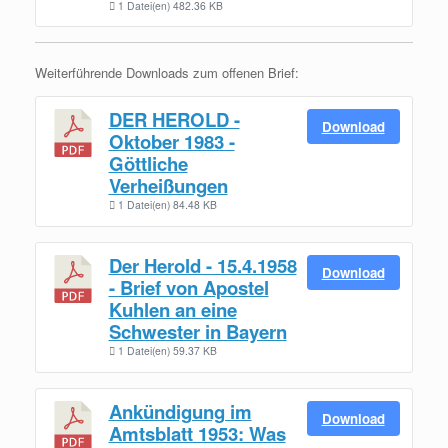
1 Datei(en)
482.36 KB
Weiterführende Downloads zum offenen Brief:
DER HEROLD -
Download
Oktober 1983 -
Göttliche
Verheißungen
1 Datei(en)
84.48 KB
Der Herold - 15.4.1958
Download
- Brief von Apostel
Kuhlen an eine
Schwester in Bayern
1 Datei(en)
59.37 KB
Ankündigung im
Download
Amtsblatt 1953: Was