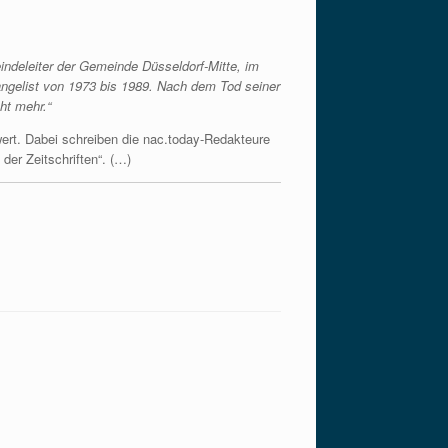
indeleiter der Gemeinde Düsseldorf-Mitte, im
angelist von 1973 bis 1989. Nach dem Tod seiner
ht mehr.“
rt. Dabei schreiben die nac.today-Redakteure
der Zeitschriften“. (…)