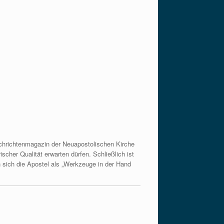
Nachrichtenmagazin der Neuapostolischen Kirche
scher Qualität erwarten dürfen. Schließlich ist
 sich die Apostel als „Werkzeuge in der Hand