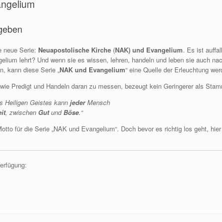
angelium
ngeben
ie neue Serie:
Neuapostolische Kirche
(
NAK) und Evangelium
. Es ist auff
lium lehrt? Und wenn sie es wissen, lehren, handeln und leben sie auch nac
, kann diese Serie „
NAK und Evangelium
“ eine Quelle der Erleuchtung wer
owie Predigt und Handeln daran zu messen, bezeugt kein Geringerer als Stam
s Heiligen Geistes kann
jeder
Mensch
it
, zwischen
Gut
und
Böse
.“
otto für die Serie „NAK und Evangelium“. Doch bevor es richtig los geht, hie
Verfügung: