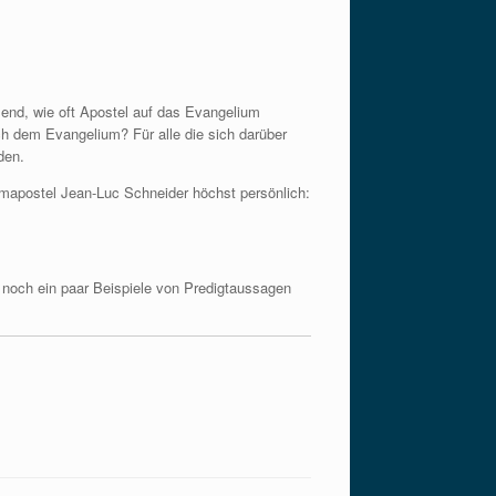
allend, wie oft Apostel auf das Evangelium
h dem Evangelium? Für alle die sich darüber
den.
mapostel Jean-Luc Schneider höchst persönlich:
r noch ein paar Beispiele von Predigtaussagen