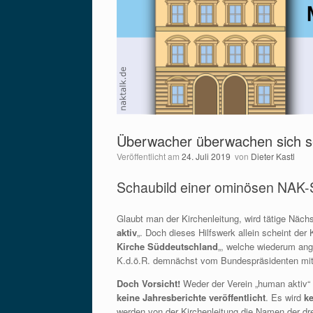
Überwacher überwachen sich s
Veröffentlicht am
24. Juli 2019
von
Dieter Kastl
Schaubild einer ominösen NAK-S
Glaubt man der Kirchenleitung, wird tätige Näch
aktiv
„. Doch dieses Hilfswerk allein scheint der 
Kirche Süddeutschland
„, welche wiederum ang
K.d.ö.R. demnächst vom Bundespräsidenten mit
Doch Vorsicht!
Weder der Verein „human aktiv“ s
keine Jahresberichte veröffentlicht
. Es wird
k
werden von der Kirchenleitung die Namen der dr