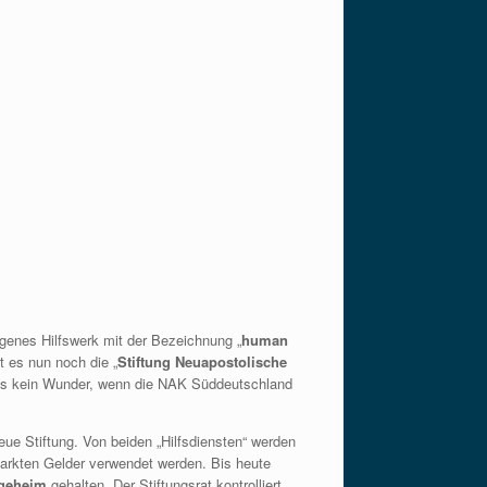
igenes Hilfswerk mit der Bezeichnung „
human
t es nun noch die „
Stiftung Neuapostolische
e es kein Wunder, wenn die NAK Süddeutschland
eue Stiftung. Von beiden „Hilfsdiensten“ werden
parkten Gelder verwendet werden. Bis heute
geheim
gehalten. Der Stiftungsrat kontrolliert