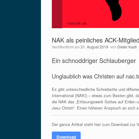
NAK als peinliches ACK-Mitglie
Veröffentlicht am
21. August 2019
von
Dieter Kastl
Ein schnoddriger Schlauberger
Unglaublich was Christen auf nac.
Es gibt unterschiedliche Schreibstile und diffe
International (NAKI) – etwas zum Besten gibt, da
die NAK das „Erlösungswerk Gottes auf Erden und
Jesu Christi“. Einen höheren Anspruch an sich s
Der ganze Artikel steht hier zum Download zur 
Download