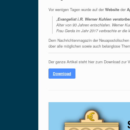
Vor wenigen Tagen wurde auf der
Website
der
A
„
Evangelist i.R. Werner Kuhlen verstorbe
Alter von 93 Jahren entschlafen. Werner Ku
Frau Gerda im Jahr 2017 verbrachte er die l
Dem Nachrichtenmagazin der Neuapostolischen K
über alle möglichen sowie auch belanglose Theme
Der ganze Artikel steht hier zum Download zur 
Download