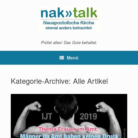
Zum
Inhalt
springen
Prüfet alles! Das Gute behaltet.
Menü
Kategorie-Archive:
Alle Artikel