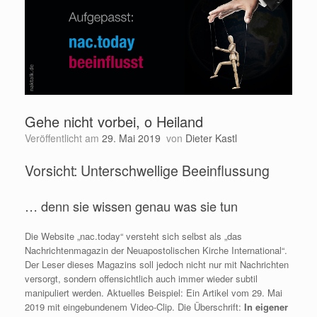
Gehe nicht vorbei, o Heiland
Veröffentlicht am
29. Mai 2019
von
Dieter Kastl
Vorsicht: Unterschwellige Beeinflussung
… denn sie wissen genau was sie tun
Die Website „nac.today“ versteht sich selbst als „das
Nachrichtenmagazin der Neuapostolischen Kirche International“.
Der Leser dieses Magazins soll jedoch nicht nur mit Nachrichten
versorgt, sondern offensichtlich auch immer wieder subtil
manipuliert werden. Aktuelles Beispiel: Ein Artikel vom 29. Mai
2019 mit eingebundenem Video-Clip. Die Überschrift:
In eigener