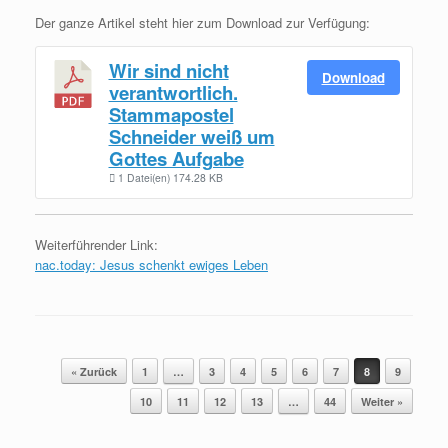
Der ganze Artikel steht hier zum Download zur Verfügung:
Wir sind nicht
Download
verantwortlich.
Stammapostel
Schneider weiß um
Gottes Aufgabe
1 Datei(en)
174.28 KB
Weiterführender Link:
nac.today: Jesus schenkt ewiges Leben
Beitragsnavigation
« Zurück
1
…
3
4
5
6
7
8
9
10
11
12
13
…
44
Weiter »