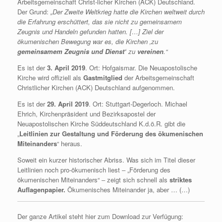
Arbeitsgemeinschaft Christ-licher Kirchen (ACK) Deutschland.
Der Grund:
„Der Zweite Weltkrieg hatte die Kirchen weltweit durch
die Erfahrung erschüttert, das sie nicht zu gemeinsamem
Zeugnis und Handeln gefunden hatten. […] Ziel der
ökumenischen Bewegung war es, die Kirchen ‚zu
gemeinsamem Zeugnis und Dienst‘
zu
vereinen
.“
Es ist der
3. April 2019
. Ort: Hofgaismar. Die Neuapostolische
Kirche wird offiziell als
Gastmitglied
der Arbeitsgemeinschaft
Christlicher Kirchen (ACK) Deutschland aufgenommen.
Es ist der
29. April 2019
. Ort: Stuttgart-Degerloch. Michael
Ehrich, Kirchenpräsident und Bezirksapostel der
Neuapostolischen Kirche Süddeutschland K.d.ö.R. gibt die
„
Leitlinien zur Gestaltung und Förderung des ökumenischen
Miteinanders
“ heraus.
Soweit ein kurzer historischer Abriss. Was sich im Titel dieser
Leitlinien noch pro-ökumenisch liest ‒ „Förderung des
ökumenischen Miteinanders“ ‒ zeigt sich schnell als
striktes
Auflagenpapier.
Ökumenisches Miteinander ja, aber … (…)
Der ganze Artikel steht hier zum Download zur Verfügung: