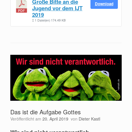
Große Bitte an die
Download
Jugend vor dem IJT
2019
1 Datei(en)
174.49 KB
Das ist die Aufgabe Gottes
Veröffentlicht am
20. April 2019
von
Dieter Kastl