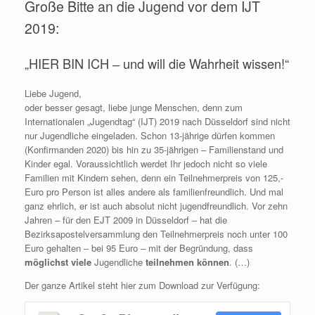
Große Bitte an die Jugend vor dem IJT
2019:
„HIER BIN ICH ‒ und will die Wahrheit wissen!“
Liebe Jugend,
oder besser gesagt, liebe junge Menschen, denn zum
Internationalen „Jugendtag“ (IJT) 2019 nach Düsseldorf sind nicht
nur Jugendliche eingeladen. Schon 13-jährige dürfen kommen
(Konfirmanden 2020) bis hin zu 35-jährigen ‒ Familienstand und
Kinder egal. Voraussichtlich werdet Ihr jedoch nicht so viele
Familien mit Kindern sehen, denn ein Teilnehmerpreis von 125,-
Euro pro Person ist alles andere als familienfreundlich. Und mal
ganz ehrlich, er ist auch absolut nicht jugendfreundlich. Vor zehn
Jahren ‒ für den EJT 2009 in Düsseldorf ‒ hat die
Bezirksapostelversammlung den Teilnehmerpreis noch unter 100
Euro gehalten ‒ bei 95 Euro ‒ mit der Begründung, dass
möglichst viele
Jugendliche
teilnehmen
können
. (…)
Der ganze Artikel steht hier zum Download zur Verfügung: