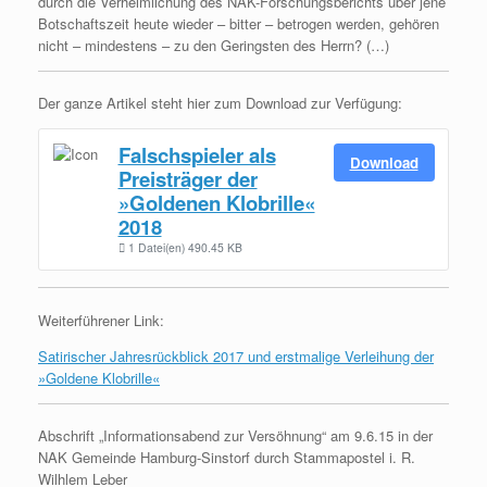
durch die Verheimlichung des NAK-Forschungsberichts über jene
Botschaftszeit heute wieder – bitter – betrogen werden, gehören
nicht – mindestens – zu den Geringsten des Herrn? (…)
Der ganze Artikel steht hier zum Download zur Verfügung:
Falschspieler als
Download
Preisträger der
»Goldenen Klobrille«
2018
1 Datei(en)
490.45 KB
Weiterführener Link:
Satirischer Jahresrückblick 2017 und erstmalige Verleihung der
»Goldene Klobrille«
Abschrift „Informationsabend zur Versöhnung“ am 9.6.15 in der
NAK Gemeinde Hamburg-Sinstorf durch Stammapostel i. R.
Wilhlem Leber